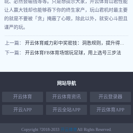
玩、必然会输钱等等。只是想提示大家，开云体育山君性能
让人赢大钱却也能够吞下你的终生家产，玩山君机时最主要
的就是不要被「贪」掩蔽了心眼，除此以外，就安心斗胆且
谨严的玩。
上一篇：
开云体育威力彩中奖密技：洞悉规则，提升得奖
率
下一篇：
开云体育FB体育场馆玩足球，用上选号三步法
网站导航
开云体育
开云体育资讯
开云登录器
开云APP
开云全站APP
开云体育APP
Copyright ?2018-2033
开云体育
All Rights Reserved.