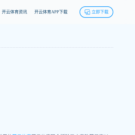
开云体育资讯
开云体育APP下载
立即下载