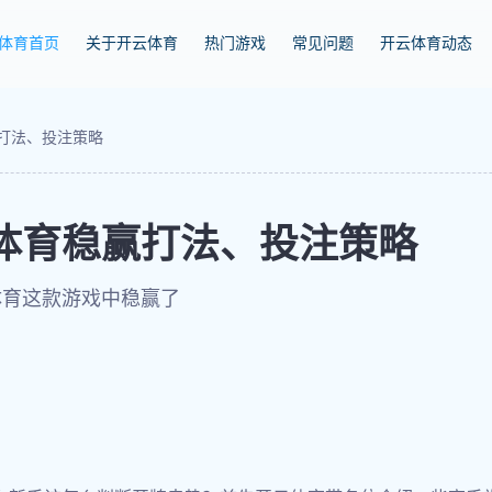
体育首页
关于开云体育
热门游戏
常见问题
开云体育动态
打法、投注策略
体育稳赢打法、投注策略
体育这款游戏中稳赢了