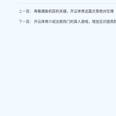
上一篇：
再看捕鱼机获利关键，开云体育这篇文章绝对在理
下一篇：
开云体育介绍五款热门的真人游戏，增加见识提高