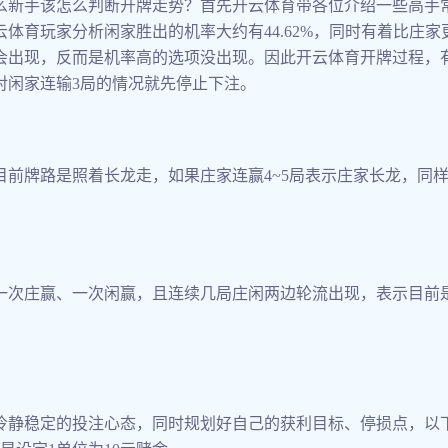
么新手该怎么判断开牌走势？首先开云体育带各位介绍一些高手
育玩家分析闲家胜出的机率大约有44.62%，同时有着比庄家
会出现，反而是机率高的选项没出现。因此开云体育开牌过程，
对闲家连输3局的情况就先停止下注。
前牌路是照着长龙走，如果庄家连赢4~5局表示庄家长龙，同样
一次庄赢、一次闲赢，且连续几局庄闲两边轮流出现，表示目前
冷静稳定的投注心态，同时规划好自己的获利目标、停损点，以