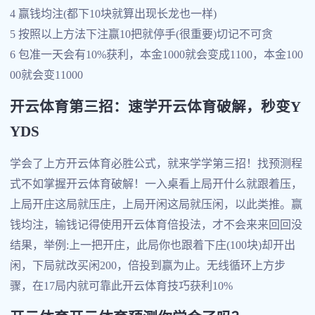
4 赢钱均注(都下10块就算出现长龙也一样)
5 按照以上方法下注赢10把就停手(很重要)切记不可贪
6 包准一天会有10%获利，本金1000就会变成1100，本金100
00就会变11000
开云体育第三招：速学开云体育破解，秒变Y
YDS
学会了上方开云体育必胜公式，就来学学第三招！找预测程
式不如掌握开云体育破解！一入桌看上局开什么就跟着压，
上局开庄这局就压庄，上局开闲这局就压闲，以此类推。赢
钱均注，输钱记得使用开云体育倍投法，才不会来来回回没
结果，举例:上一把开庄，此局你也跟着下庄(100块)却开出
闲，下局就改买闲200，倍投到赢为止。无线循环上方步
骤，在17局内就可靠此开云体育技巧获利10%