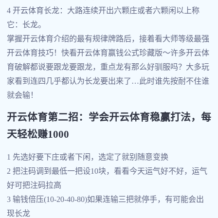
4 开云体育长龙：大路连续开出六颗庄或者六颗闲以上称
它：长龙。
掌握开云体育介绍的最有规律牌路后，接着看大师等级最强
开云体育技巧！快看开云体育赢钱公式珍藏版～许多开云体
育破解都说要跟龙要跟龙，重点龙有那么好驯服吗？大多玩
家看到连四几乎都认为长龙要出来了…此时谁先按耐不住谁
就会输！
开云体育第二招：学会开云体育稳赢打法，每
天轻松赚1000
1 先选好要下庄或者下闲，选定了就别随意变换
2 把注码调到最低一把设10块，看看今天运气好不好，运气
好可把注码拉高
3 输钱倍压(10-20-40-80)如果连输三把就停手，有可能会出
现长龙