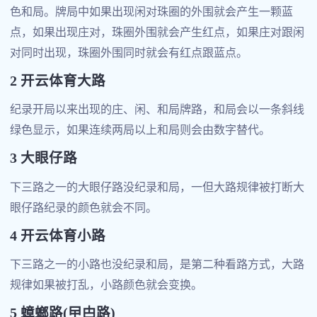
色和局。牌局中如果出现闲对珠圈的外围就会产生一颗蓝
点，如果出现庄对，珠圈外围就会产生红点，如果庄对跟闲
对同时出现，珠圈外围同时就会有红点跟蓝点。
2 开云体育大路
纪录开局以来出现的庄、闲、和局牌路，和局会以一条斜线
绿色显示，如果连续两局以上和局则会由数字替代。
3 大眼仔路
下三路之一的大眼仔路没纪录和局，一但大路规律被打断大
眼仔路纪录的颜色就会不同。
4 开云体育小路
下三路之一的小路也没纪录和局，是第二种看路方式，大路
规律如果被打乱，小路颜色就会变换。
5 蟑螂路(曱甴路)