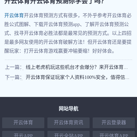
开云体育开云体育预测你学会了吗？
开云体育
开云体育预测方式有很多，不外乎参考开云体育必
胜公式图解、下载开云体育预测app、了解开云体育预测公
式、找寻开云体育必胜法都是最常见的预测方式。以上四招
是最多网友使用的开云体育破解方法！但开云体育还是要提
醒玩家：打开云体育游戏赢要冲输要缩！好好体会。
上一篇：
线上老虎机玩这些机台才会爆分？来开云体育挑
战10分钟开分
下一篇：
开云体育保证玩家个人资料100%安全，值得信任
安全可靠
网站导航
开云体育
开云体育资讯
开云登录器
开云APP
开云全站APP
开云体育APP