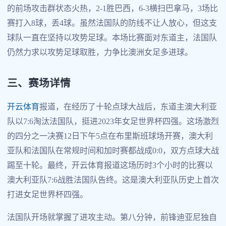
的前场攻击群状态火热，2-1胜巴西，6-3横扫巴拿马，3场比
赛打入8球，丢4球。虽然法国队的防线不让人放心，但这支
球队一直在坚持以攻势足球。本场比赛面对东道主，法国队
仍然力求以攻势足球取胜，力争比澳洲女足多进球。
三、赛场详情
开云体育
报道，在经历了十轮点球大战后，东道主澳大利亚
队以7:6淘汰法国队，挺进2023年女足世界杯四强。这场激烈
的四分之一决赛12日下午5点在布里斯班球场开赛，澳大利
亚队和法国队在常规时间和加时赛都战成0:0，双方点球大战
踢至十轮。最终，开云体育报道这场历时3个小时的比赛以
澳大利亚队7:6战胜法国队告终。这是澳大利亚队历史上首次
打进女足世界杯四强。
法国队开场就掌握了进攻主动。第八分钟，前锋迪亚尼独自