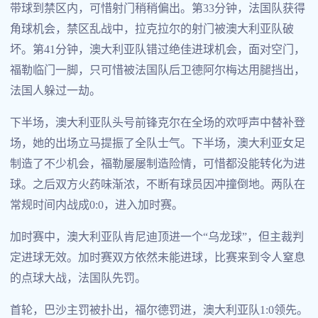
带球到禁区内，可惜射门稍稍偏出。第33分钟，法国队获得
角球机会，禁区乱战中，拉克拉尔的射门被澳大利亚队破
坏。第41分钟，澳大利亚队错过绝佳进球机会，面对空门，
福勒临门一脚，只可惜被法国队后卫德阿尔梅达用腿挡出，
法国人躲过一劫。
下半场，澳大利亚队头号前锋克尔在全场的欢呼声中替补登
场，她的出场立马提振了全队士气。下半场，澳大利亚女足
制造了不少机会，福勒屡屡制造险情，可惜都没能转化为进
球。之后双方火药味渐浓，不断有球员因冲撞倒地。两队在
常规时间内战成0:0，进入加时赛。
加时赛中，澳大利亚队肯尼迪顶进一个“乌龙球”，但主裁判
定进球无效。加时赛双方依然未能进球，比赛来到令人窒息
的点球大战，法国队先罚。
首轮，巴沙主罚被扑出，福尔德罚进，澳大利亚队1:0领先。