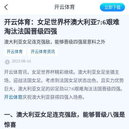
开云体育
立即下载
开云体育：女足世界杯澳大利亚7:6艰难
淘汰法国晋级四强
澳大利亚女足连克强敌，能够晋级四强是意料之外
开云体育
开云体育资讯
2023-08-14
开云体育讯，女足世界杯精彩继续。澳大利亚女足坐镇主
场，迎战法国女足。考虑到法国女足状态出色，且实力优势
巨大，澳大利亚女足的卯足劲以7:6艰难淘汰法国晋级四强。
开云体育
庆祝澳大利亚获得四强入场券。
一、澳大利亚女足连克强敌，能够晋级八强是
惊喜