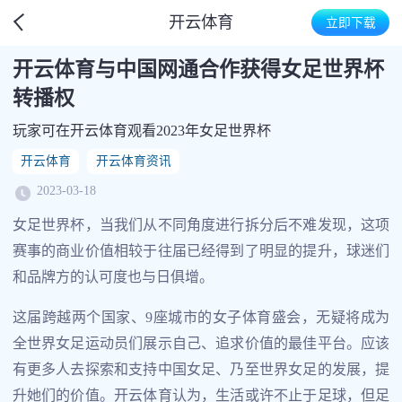
开云体育
立即下载
开云体育与中国网通合作获得女足世界杯
转播权
玩家可在开云体育观看2023年女足世界杯
开云体育
开云体育资讯
2023-03-18
女足世界杯，当我们从不同角度进行拆分后不难发现，这项
赛事的商业价值相较于往届已经得到了明显的提升，球迷们
和品牌方的认可度也与日俱增。
这届跨越两个国家、9座城市的女子体育盛会，无疑将成为
全世界女足运动员们展示自己、追求价值的最佳平台。应该
有更多人去探索和支持中国女足、乃至世界女足的发展，提
升她们的价值。开云体育认为，生活或许不止于足球，但足