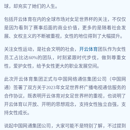
球，却充实了她们的人生。
包括开云体育在内的全球市场对女足世界杯的关注，不仅仅
是因为看到了赛事后面的商业价值，更多的是随着社会发
展、女权主义的不断被重视，女性的地位得到了大幅提升。
关注女性运动，是社会文明的社会，
开云体育
团队作为女性
员工占比达60%的团队，时刻紧跟时代步伐，做到尊重女
性，爱护女性，给予女性更大的职业发展空间。
此次开云体育集团正式与中国网络通信集团公司（中国网
通）签署了双方关于2023年女足世界杯广播电视通信服务的
合作协议，既表明开云体育对女足世界杯的重视，也说明了
开云体育以开放、开明的思想观念，支持女性独立自强，支
持女性成长。
说起中国网通集团公司，大家可能不是特别了解，不过提到