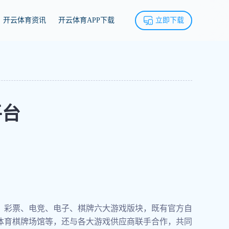
开云体育资讯
开云体育APP下载
立即下载
平台
、彩票、电竞、电子、棋牌六大游戏版块，既有官方自
体育棋牌场馆等，还与各大游戏供应商联手合作，共同