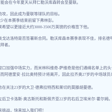
可能会在今年夏天从拜仁勒沃库森转会至曼联。
场助攻，因此成为曼联等球队的目标。
至少在本赛季结束前留下弗林彭。
联希望以更接近大约3000-3500万英镑的价格签下他。
奥戈达洛特是否签署新合同。勒沃库森本赛季表现不佳，排名德甲
热崇拜者。
窗口加强中场实力，而米林科维奇-萨维奇是他们通缉名单上的头
而阿德里安·拉比奥特预计将离开，因此拉齐奥27岁的中场球员
在关注23岁的大卫·德弗拉特西和莱切的莫滕胡曼德。
后卫卡洛斯·奥古斯托和斯佩齐亚22岁的右后卫埃米尔·霍尔姆
来挑战，快来加入我们吧！