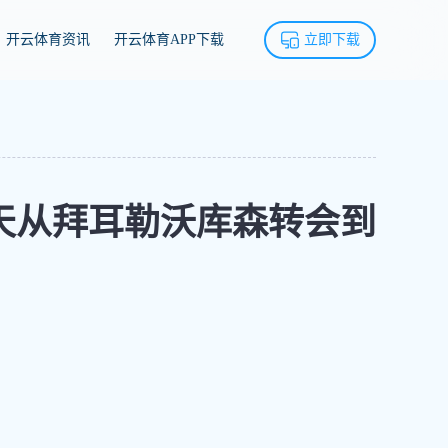
开云体育资讯
开云体育APP下载
立即下载
天从拜耳勒沃库森转会到