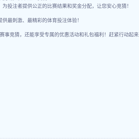
，为投注者提供公正的比赛结果和奖金分配，让您安心竞猜！
提供最刺激、最精彩的体育投注体验！
育赛事竞猜，还能享受专属的优惠活动和礼包福利！赶紧行动起