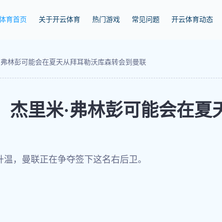
体育首页
关于开云体育
热门游戏
常见问题
开云体育动态
·弗林彭可能会在夏天从拜耳勒沃库森转会到曼联
：杰里米·弗林彭可能会在夏
升温，曼联正在争夺签下这名右后卫。